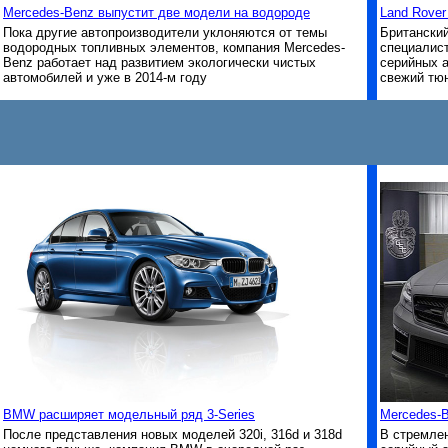
Mercedes-Benz выпустит две модели на водороде
Land Rover
Пока другие автопроизводители уклоняются от темы
Британский
водородных топливных элементов, компания Mercedes-
специалис
Benz работает над развитием экологически чистых
серийных а
автомобилей и уже в 2014-м году
свежий тюн
BMW расширяет модельный ряд 3-Series
Mercedes-B
После представления новых моделей 320i, 316d и 318d
В стремле