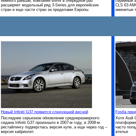
немного раньше, компания BMW в очередной раз
серийный а
расширяет модельный ряд 3-Series для европейских
CLS 63 AM
стран и еще части стран за пределами Европы
именитые 
Новый Infiniti G37 появится следующей весной
Fostla пре
Последнее серьезное обновление среднеразмерного
Хотя Audi 
седана Infiniti G37 произошло в 2007-м году, в 2008-м
платформе,
рестайлингу подверглась версия купе, а еще через год –
часто попа
версия кабриолет.
ателье