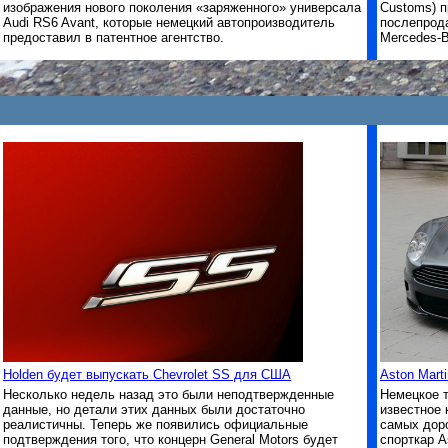
изображения нового поколения «заряженного» универсала
Customs) 
Audi RS6 Avant, которые немецкий автопроизводитель
послепрод
предоставил в патентное агентство.
Mercedes-B
Holden будет выпускать Chevrolet SS для США
Aston Mart
Несколько недель назад это были неподтвержденные
Немецкое т
данные, но детали этих данных были достаточно
известное 
реалистичны. Теперь же появились официальные
самых дор
подтверждения того, что концерн General Motors будет
спорткар A