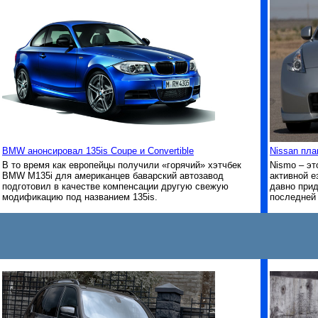
BMW анонсировал 135is Coupe и Convertible
Nissan пла
В то время как европейцы получили «горячий» хэтчбек
Nismo – эт
BMW M135i для американцев баварский автозавод
активной е
подготовил в качестве компенсации другую свежую
давно прид
модификацию под названием 135is.
последней 