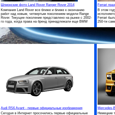
Шпионские фото Land Rover Ranger Rover 2014
Ferrari пр
Компания Land Rover все ближе и ближе к окончанию
В этом год
работ над новым, четвертым поколением модели Range
исполняетс
Rover. Текущее поколение представлено на рынке с 2002-
Ferrari бы
го года, когда права на бренд принадлежали еще BMW
250-ти сам
Audi RS6 Avant - первые официальные изображения
Mercedes-B
Сегодня в Интернет просочились первые официальные
Немецкие т