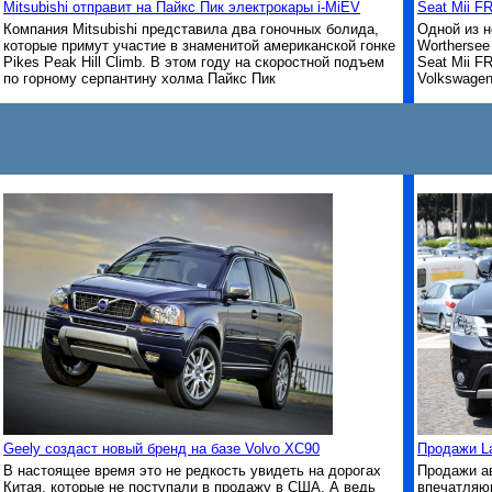
Mitsubishi отправит на Пайкс Пик электрокары i-MiEV
Seat Mii F
Компания Mitsubishi представила два гоночных болида,
Одной из н
которые примут участие в знаменитой американской гонке
Worthersee
Pikes Peak Hill Climb. В этом году на скоростной подъем
Seat Mii F
по горному серпантину холма Пайкс Пик
Volkswagen
Geely создаст новый бренд на базе Volvo XC90
Продажи L
В настоящее время это не редкость увидеть на дорогах
Продажи ав
Китая, которые не поступали в продажу в США. А ведь
впечатляю