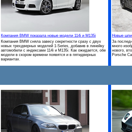
Компания BMW показала новые модели 114i и M135i
Новые шпи
Компания BMW сняла завесу секретности сразу с двух
За последн
новых трехдверных моделей 1-Series, добавив в линейку
много изо
автомобили с индексами 114i и M135i. Как ожидается, обе
нового, вт
модели в скором времени появятся и в пятидверных
Porsche C
вариантах.