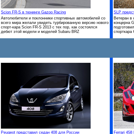
Scion FR-S в тюнинге Gazoo Racing
SLP предст
Автолюбители и поклонники спортивных автомобилей со
Ветеран в 
всего мира желали увидеть турбированную версию нового
концерна G
спорт-кара Scion FR-S 2013 с тех пор, как состоялся
подготовил
дебют этой модели и моделей Subaru BRZ
спорткара 
Peugeot представил седан 408 для России
Ferrari 458