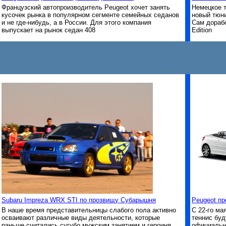
Французский автопроизводитель Peugeot хочет занять
Немецкое 
кусочек рынка в популярном сегменте семейных седанов
новый тюнин
и не где-нибудь, а в России. Для этого компания
Сам дораб
выпускает на рынок седан 408
Edition
Subaru Impreza WRX STI по прозвищу Субарышня
Peugeot пр
В наше время представительницы слабого пола активно
С 22-го ма
осваивают различные виды деятельности, которые
теннис буд
раньше считались сугубо мужским занятием и героиня
официальн