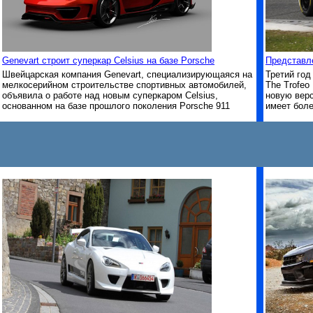
Genevart строит суперкар Celsius на базе Porsche
Представле
Швейцарская компания Genevart, специализирующаяся на
Третий год
мелкосерийном строительстве спортивных автомобилей,
The Trofeo
объявила о работе над новым суперкаром Celsius,
новую верс
основанном на базе прошлого поколения Porsche 911
имеет боле