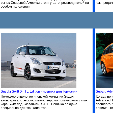
рынок Северной Америки стоит у автопроизводителей на
как продаж
особом положении.
Suzuki Swift X-ITE Edition - новинка для Германии
Subaru Adv
Немецкое отделение японской компании Suzuki
Когда япон
анонсировало эксклюзивную версию популярного сити-
Advanced T
кара Swift под названием X-ITE. Новинка создана
прошлого 
специально для тех клиентов
сошлись н