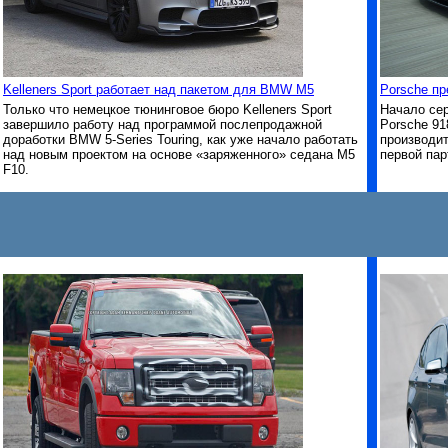
Kelleners Sport работает над пакетом для BMW M5
Porsche пр
Только что немецкое тюнинговое бюро Kelleners Sport
Начало сер
завершило работу над программой послепродажной
Porsche 91
доработки BMW 5-Series Touring, как уже начало работать
производит
над новым проектом на основе «заряженного» седана M5
первой пар
F10.