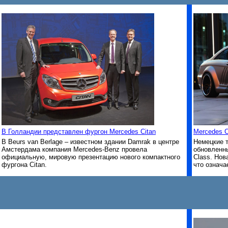
В Голландии представлен фургон Mercedes Citan
Mercedes CL
В Beurs van Berlage – известном здании Damrak в центре
Немецкие т
Амстердама компания Mercedes-Benz провела
обновленны
официальную, мировую презентацию нового компактного
Class. Нов
фургона Citan.
что означа