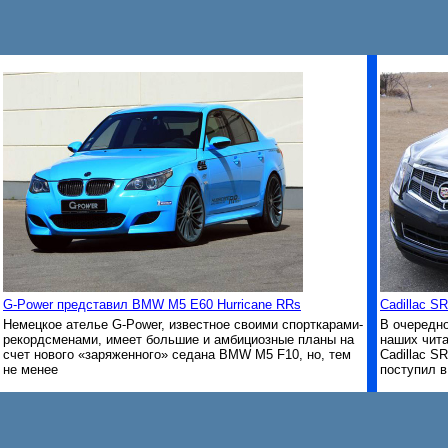
G-Power представил BMW M5 E60 Hurricane RRs
Cadillac S
Немецкое ателье G-Power, известное своими спорткарами-
В очередн
рекордсменами, имеет большие и амбициозные планы на
наших чит
счет нового «заряженного» седана BMW M5 F10, но, тем
Cadillac S
не менее
поступил в