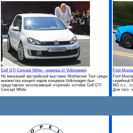
Golf GTI Concept White - новинка от Volkswagen
Ford Musta
На минувшей австрийской выставке Worthersee Tour среди
Ford Musta
множества концепт-каров концерна Volkswagen был
серийный M
представлен эксклюзивный «горячий» хэтчбек Golf GTI
662 л.с., 
Concept White.
Для того, 